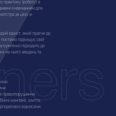
є практику (роботу) в
нанні з навчанням для
агістра за цією ж
дий юрист, який прагне до
постійно підвищує свій
та сумлінно підходить до
х на нього завдань та
сини
ини
ні правопорушення
бничі компанії, злиття,
рпоративні відносини.