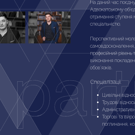
На даний час поєдну
Адвокатському об’єд
отримання ступеня м
спеціальністю.
Перспективний моло
самовдосконалення, 
професійний рівень 
виконання покладени
обов’язків.
Спеціалізації:
Цивільні відно
Трудові віднос
Адміністратив
Торгові та виро
поглинання, ко