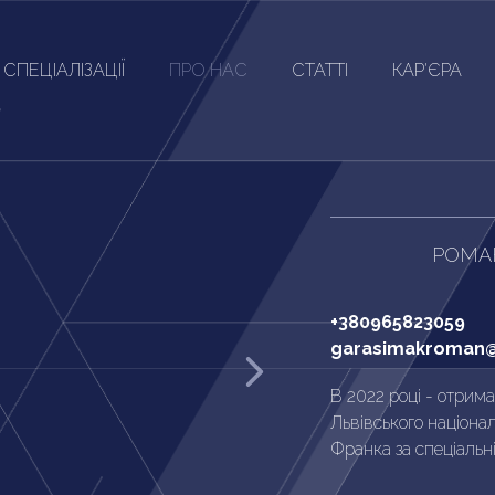
СПЕЦІАЛІЗАЦІЇ
ПРО НАС
СТАТТІ
КАР'ЄРА
РОМА
+380965823059
garasimakroman
В 2022 році - отрим
Львівського націонал
Франка за спеціальні